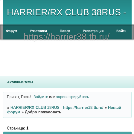
HARRIER/RX CLUB 38RUS -
Форум
Участники
Поиск
Регистрация
Войти
https://harrier38.tb.ru/
Активные темы
Привет, Гость!
Войдите
или
зарегистрируйтесь
.
»
HARRIER/RX CLUB 38RUS - https://harrier38.tb.ru/
»
Новый
форум
»
Добро пожаловать
Страница:
1